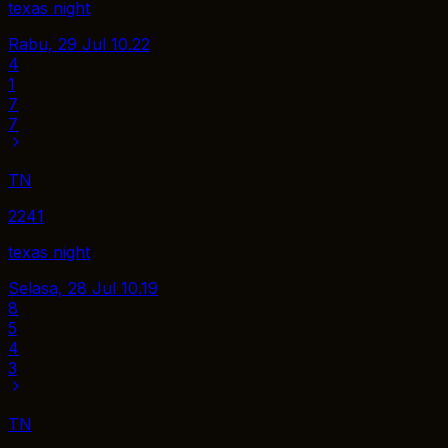
texas night
Rabu, 29 Jul
10.22
4
1
7
7
TN
2241
texas night
Selasa, 28 Jul
10.19
8
5
4
3
TN