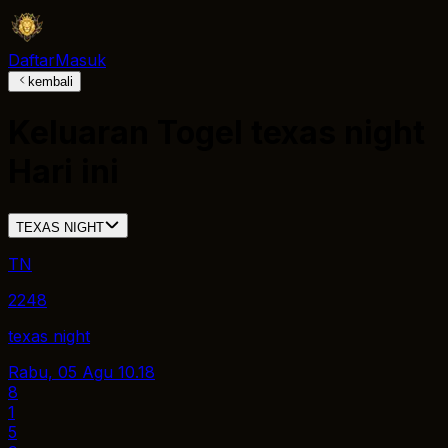
Daftar
Masuk
kembali
Keluaran Togel
texas night
Hari ini
TEXAS NIGHT
TN
2248
texas night
Rabu, 05 Agu
10.18
8
1
5