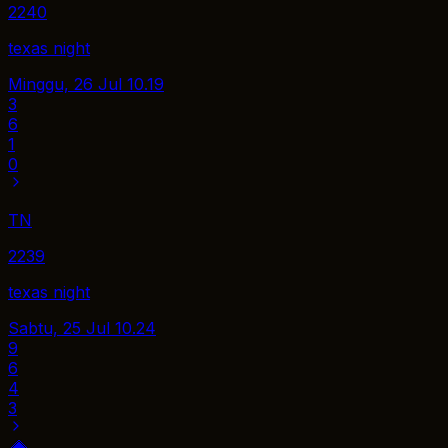
2240
texas night
Minggu, 26 Jul
10.19
3
6
1
0
TN
2239
texas night
Sabtu, 25 Jul
10.24
9
6
4
3