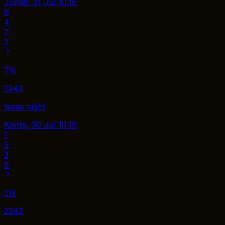
Jumat, 31 Jul
10.16
6
4
7
2
TN
2243
texas night
Kamis, 30 Jul
10.18
1
5
3
6
TN
2242