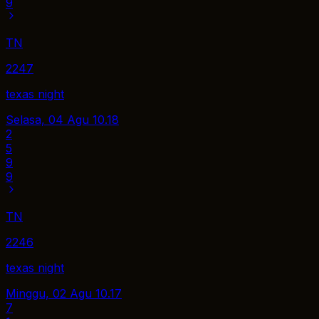
9
TN
2247
texas night
Selasa, 04 Agu
10.18
2
5
9
9
TN
2246
texas night
Minggu, 02 Agu
10.17
7