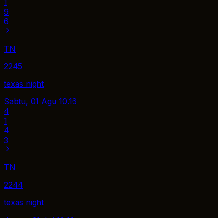
1
9
6
TN
2245
texas night
Sabtu, 01 Agu
10.16
4
1
4
3
TN
2244
texas night