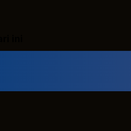
ri ini