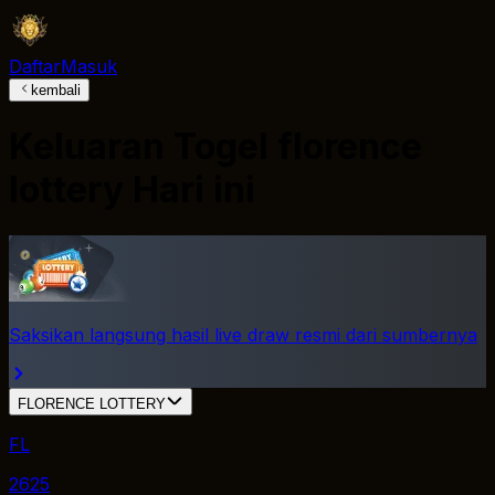
Daftar
Masuk
kembali
Keluaran Togel
florence
lottery
Hari ini
Saksikan langsung hasil live draw resmi dari sumbernya
FLORENCE LOTTERY
FL
2625