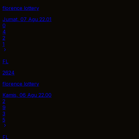
florence lottery
Jumat, 07 Agu
22.01
0
4
2
1
FL
2624
florence lottery
Kamis, 06 Agu
22.00
2
9
3
5
FL