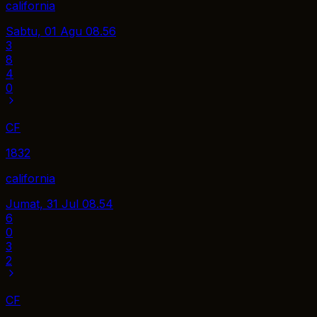
california
Sabtu, 01 Agu
08.56
3
8
4
0
CF
1832
california
Jumat, 31 Jul
08.54
6
0
3
2
CF