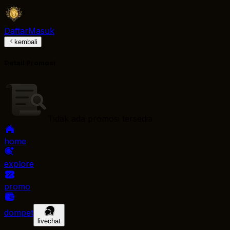
Daftar
Masuk
kembali
Detail Promosi
Tidak ada promosi tersedia
home
explore
promo
dompet
livechat