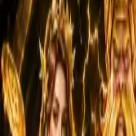
online
online
online
online
online