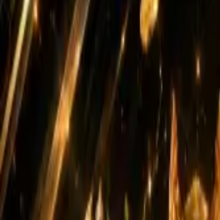
online
online
online
online
online
online