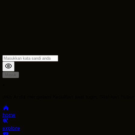
Masuk
*
Jika Anda mengalami Kesulitan saat login, Silahkan hubu
home
explore