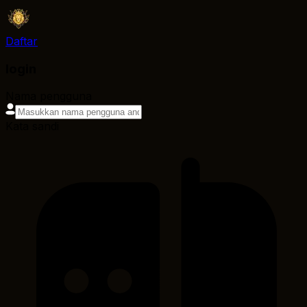
Daftar
login
Nama pengguna
Kata sandi