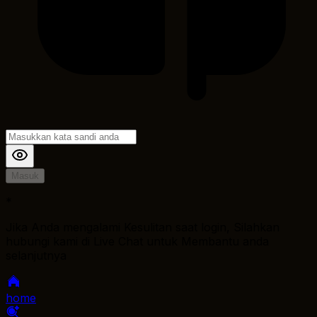
Masuk
*
Jika Anda mengalami Kesulitan saat login, Silahkan
hubungi kami di Live Chat untuk Membantu anda
selanjutnya
home