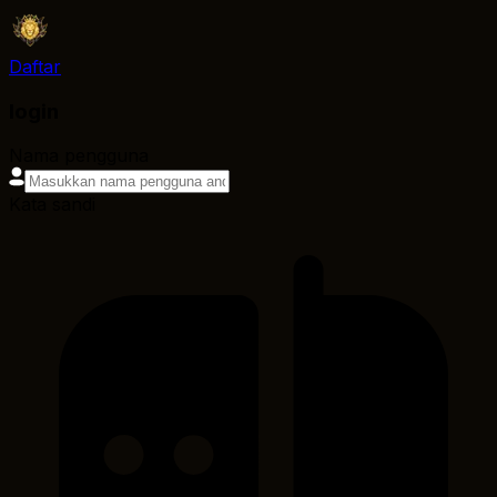
Daftar
login
Nama pengguna
Kata sandi