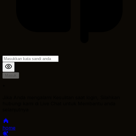
Masuk
*
Jika Anda mengalami Kesulitan saat login, Silahkan
hubungi kami di Live Chat untuk Membantu anda
selanjutnya
home