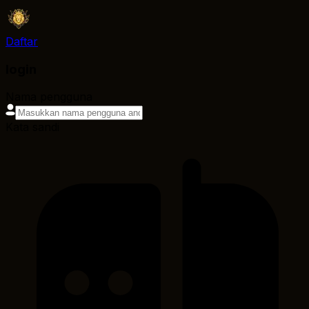
Daftar
login
Nama pengguna
Kata sandi