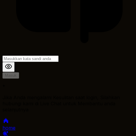
Masuk
*
Jika Anda mengalami Kesulitan saat login, Silahkan
hubungi kami di Live Chat untuk Membantu anda
selanjutnya
home