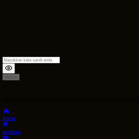
Masuk
*
Jika Anda mengalami Kesulitan saat login, Silahkan hubu
home
explore