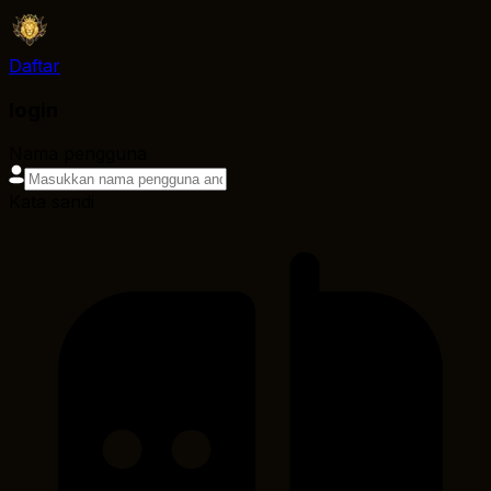
Daftar
login
Nama pengguna
Kata sandi