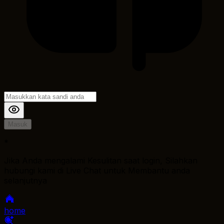
Masuk
*
Jika Anda mengalami Kesulitan saat login, Silahkan
hubungi kami di Live Chat untuk Membantu anda
selanjutnya
home