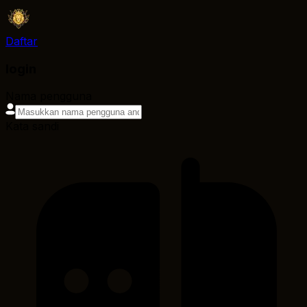
Daftar
login
Nama pengguna
Kata sandi