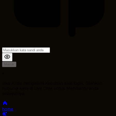
Masuk
*
Jika Anda mengalami Kesulitan saat login, Silahkan
hubungi kami di Live Chat untuk Membantu anda
selanjutnya
home