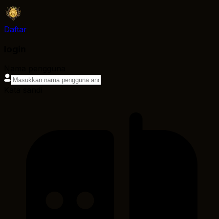
Daftar
login
Nama pengguna
Kata sandi