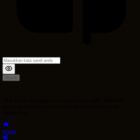
Masuk
*
Jika Anda mengalami Kesulitan saat login, Silahkan
hubungi kami di Live Chat untuk Membantu anda
selanjutnya
home