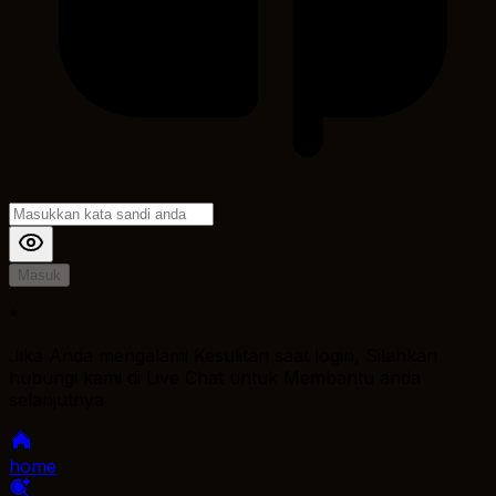
Masuk
*
Jika Anda mengalami Kesulitan saat login, Silahkan
hubungi kami di Live Chat untuk Membantu anda
selanjutnya
home