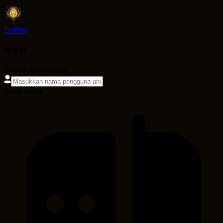
Daftar
login
Nama pengguna
Kata sandi