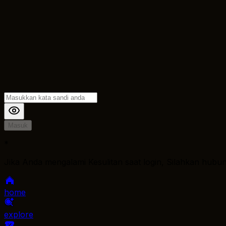
Masuk
*
Jika Anda mengalami Kesulitan saat login, Silahkan hubu
home
explore