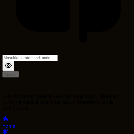
Masuk
*
Jika Anda mengalami Kesulitan saat login, Silahkan
hubungi kami di Live Chat untuk Membantu anda
selanjutnya
home