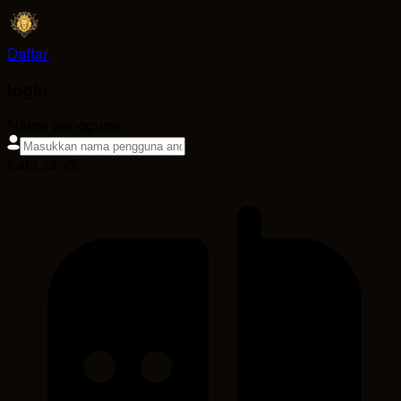
Daftar
login
Nama pengguna
Kata sandi