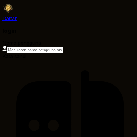
Daftar
login
Nama pengguna
Kata sandi