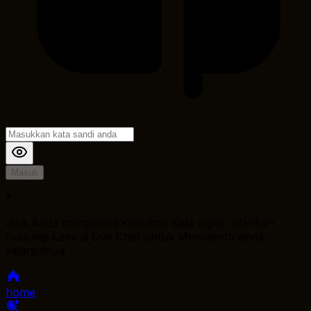
Masuk
*
Jika Anda mengalami Kesulitan saat login, Silahkan
hubungi kami di Live Chat untuk Membantu anda
selanjutnya
home