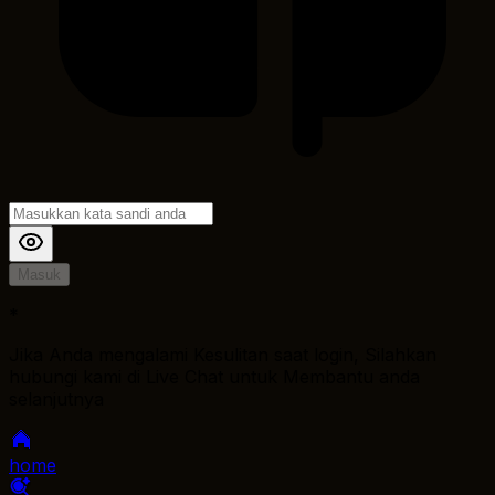
Masuk
*
Jika Anda mengalami Kesulitan saat login, Silahkan
hubungi kami di Live Chat untuk Membantu anda
selanjutnya
home