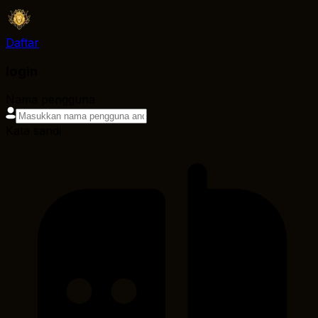
Daftar
login
Nama pengguna
Kata sandi