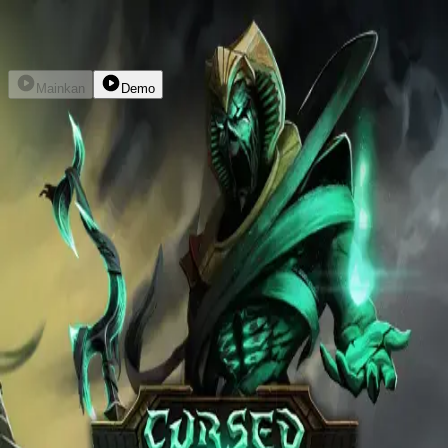
Daftar
Masuk
Mainkan
Demo
Cursed Crypt
hacksaw
kembali
home
explore
promo
dompet
livechat