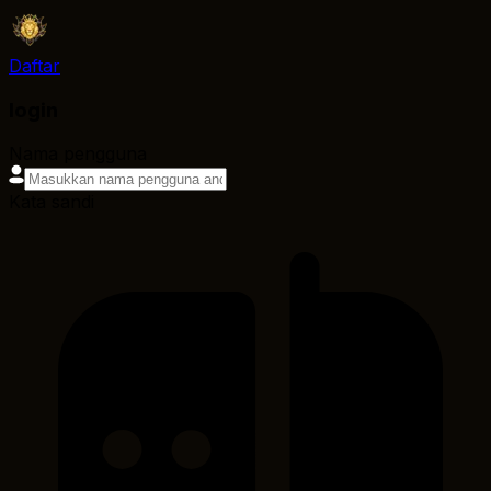
Daftar
login
Nama pengguna
Kata sandi