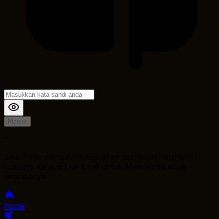
Masuk
*
Jika Anda mengalami Kesulitan saat login, Silahkan
hubungi kami di Live Chat untuk Membantu anda
selanjutnya
home