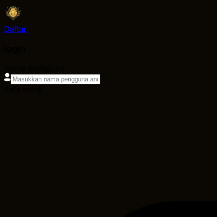
Daftar
login
Nama pengguna
Kata sandi