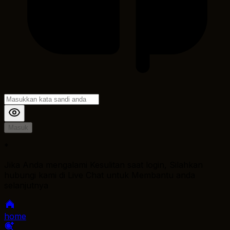
Masuk
*
Jika Anda mengalami Kesulitan saat login, Silahkan
hubungi kami di Live Chat untuk Membantu anda
selanjutnya
home