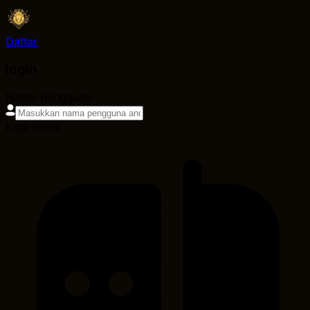
Daftar
login
Nama pengguna
Kata sandi