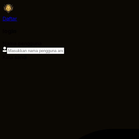
Daftar
login
Nama pengguna
Kata sandi